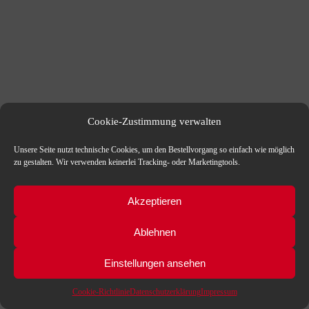
Cookie-Zustimmung verwalten
Unsere Seite nutzt technische Cookies, um den Bestellvorgang so einfach wie möglich
zu gestalten. Wir verwenden keinerlei Tracking- oder Marketingtools.
Akzeptieren
Ablehnen
Einstellungen ansehen
Cookie-Richtlinie
Datenschutzerklärung
Impressum