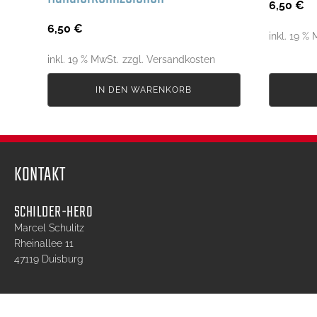
6,50
€
6,50
€
inkl. 19 %
inkl. 19 % MwSt.
IN DEN WARENKORB
KONTAKT
SCHILDER-HERO
Marcel Schulitz
Rheinallee 11
47119 Duisburg